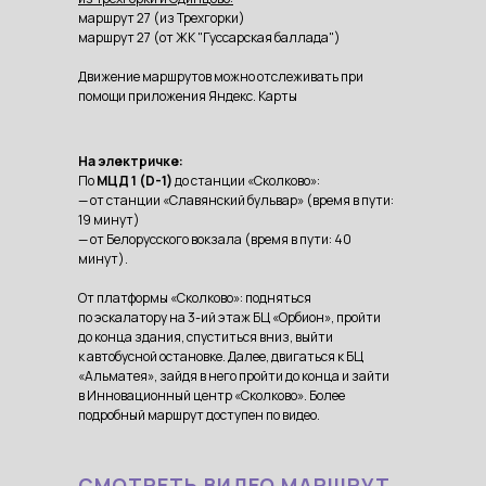
маршрут 27 (из Трехгорки)
маршрут 27 (от ЖК "Гуссарская баллада")
Движение маршрутов можно отслеживать при
помощи приложения Яндекс. Карты
На электричке:
По
МЦД 1 (D-1)
до станции «Сколково»:
— от станции «Славянский бульвар» (время в пути:
19 минут)
— от Белорусского вокзала (время в пути: 40
минут).
От платформы «Сколково»: подняться
по эскалатору на 3-ий этаж БЦ «Орбион», пройти
до конца здания, спуститься вниз, выйти
к автобусной остановке. Далее, двигаться к БЦ
«Альматея», зайдя в него пройти до конца и зайти
в Инновационный центр «Сколково». Более
подробный маршрут доступен по видео.
СМОТРЕТЬ ВИДЕО МАРШРУТ