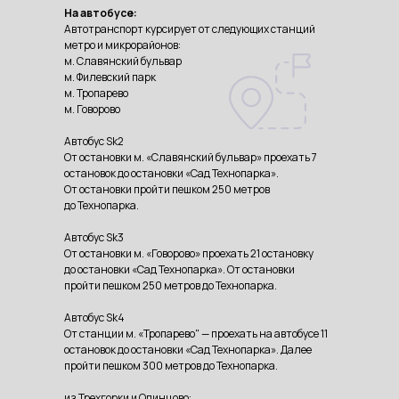
На автобусе:
Автотранспорт курсирует от следующих станций
метро и микрорайонов:
м. Славянский бульвар
м. Филевский парк
м. Тропарево
м. Говорово
Автобус Sk2
От остановки м. «Славянский бульвар» проехать 7
остановок до остановки «Сад Технопарка».
От остановки пройти пешком 250 метров
до Технопарка.
Автобус Sk3
От остановки м. «Говорово» проехать 21 остановку
до остановки «Сад Технопарка». От остановки
пройти пешком 250 метров до Технопарка.
Автобус Sk4
От станции м. «Тропарево" — проехать на автобусе 11
остановок до остановки «Cад Технопарка». Далее
пройти пешком 300 метров до Технопарка.
из Трехгорки и Одинцово: