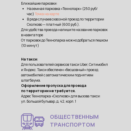
Ближайшие парковки:
Наземная парковка «Технопарк» (250 руб/
час)
Точка на карте
В ряде случаев сквозной проезд по территории
Сколково — платный (600 руб.).
Для удобства проезда напишите название парковок
в навигаторе
От парковок до Технопарка можно добраться пешком
(10 минут)
На такси:
Для пользователей сервисов такси Uber, Ситимобил
и Яндекс. Такси обеспечен «бесшовный» проезд
автомобилей с автоматическим поднятием
шлагбаума.
Оформление пропуска для проезда
по территории не требуется.
Адрес Технопарка «Сколково» для вызова такси:
ул. Большой бульвар, д. 42, корп. 1
ОБЩЕСТВЕННЫМ
ТРАНСПОРТОМ