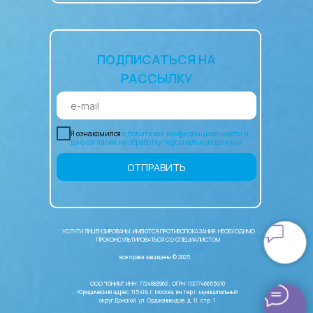
ПОДПИСАТЬСЯ НА
РАССЫЛКУ
Я ознакомился
с политикой конфиденциальности и
даю согласие на обработку персональных данных
ОТПРАВИТЬ
УСЛУГИ ЛИЦЕНЗИРОВАНЫ. ИМЕЮТСЯ ПРОТИВОПОКАЗАНИЯ. НЕОБХОДИМО
ПРОКОНСУЛЬТИРОВАТЬСЯ СО СПЕЦИАЛИСТОМ
все права защищены © 2025
ООО "ЮНИМ", ИНН: 7724883963 , ОГРН: 1137746655970
Юридический адрес: 115419, г. Москва, вн.тер.г. муниципальный
округ Донской, ул. Орджоникидзе, д. 11, стр. 1