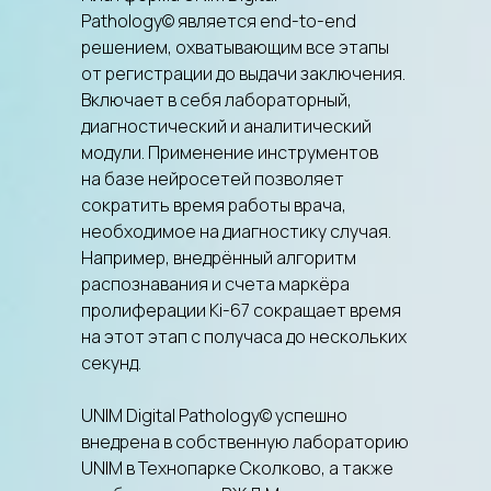
Pathology© является end-to-end
решением, охватывающим все этапы
от регистрации до выдачи заключения.
Включает в себя лабораторный,
диагностический и аналитический
модули. Применение инструментов
на базе нейросетей позволяет
сократить время работы врача,
необходимое на диагностику случая.
Например, внедрённый алгоритм
распознавания и счета маркёра
пролиферации Ki-67 сокращает время
на этот этап с получаса до нескольких
секунд.
UNIM Digital Pathology© успешно
внедрена в собственную лабораторию
UNIM в Технопарке Сколково, а также